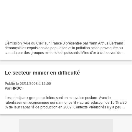
L'émission "Vue du Ciel" sur France 3 présentée par Yann Arthus Bertrand
dénonçait les expulsions de population et la pollution acide provoquée au
canada par des groupes miniers tout puissants. Mine d'or à ciel ouvert de
Malartic (Québec) Mine de Malartic...
Le secteur minier en difficulté
Publié le 03/11/2008 à 12:00
Par
HPDC
Les principaux groupes miniers sont en mauvaise posture. Avec le
ralentissement économique qui s'annonce, il y aurait réduction de 15 % à 20
% de leur capacité de production en 2009. Contexte Plébiscités il y a peu
encore par les investisseurs, les miniers...