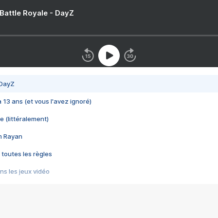
 Battle Royale - DayZ
 DayZ
 a 13 ans (et vous l'avez ignoré)
e (littéralement)
im Rayan
 toutes les règles
s les jeux vidéo
us choquant de Rockstar ? - Le scandale BULLY
e plus moche de Steam