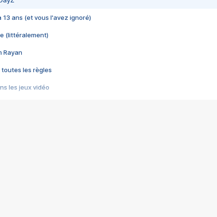
 DayZ
 a 13 ans (et vous l'avez ignoré)
e (littéralement)
im Rayan
 toutes les règles
s les jeux vidéo
us choquant de Rockstar ? - Le scandale BULLY
e plus moche de Steam
du RÊVE tourne au CAUCHEMAR
pendant 8 heures
it… à tort
umiliés par un jeu vidéo
ire - Final Fantasy 8