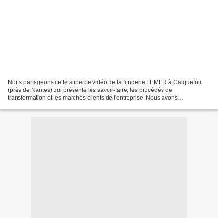
Nous partageons cette superbe vidéo de la fonderie LEMER à Carquefou
(près de Nantes) qui présente les savoir-faire, les procédés de
transformation et les marchés clients de l'entreprise. Nous avons
particulièrement aimé, sur My Little Blog Fonderie,...