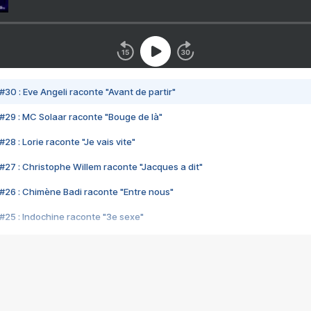
#30 : Eve Angeli raconte "Avant de partir"
#29 : MC Solaar raconte "Bouge de là"
28 : Lorie raconte "Je vais vite"
#27 : Christophe Willem raconte "Jacques a dit"
#26 : Chimène Badi raconte "Entre nous"
#25 : Indochine raconte "3e sexe"
#24 : Zaho raconte "C'est chelou"
#23 : Patrick Bruel raconte "Au café des délices"
#22 : Kyo raconte "Le chemin"