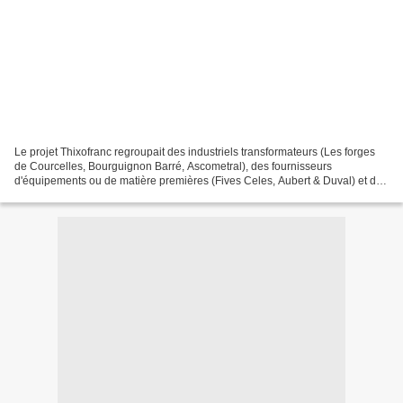
Le projet Thixofranc regroupait des industriels transformateurs (Les forges
de Courcelles, Bourguignon Barré, Ascometral), des fournisseurs
d'équipements ou de matière premières (Fives Celes, Aubert & Duval) et des
universitaires et centres de recherche...