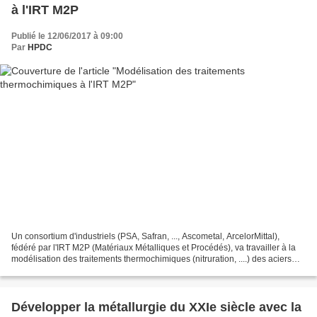
à l'IRT M2P
Publié le 12/06/2017 à 09:00
Par
HPDC
Un consortium d'industriels (PSA, Safran, ..., Ascometal, ArcelorMittal),
fédéré par l'IRT M2P (Matériaux Métalliques et Procédés), va travailler à la
modélisation des traitements thermochimiques (nitruration, ....) des aciers
dans le cadre du projet...
Développer la métallurgie du XXIe siècle avec la