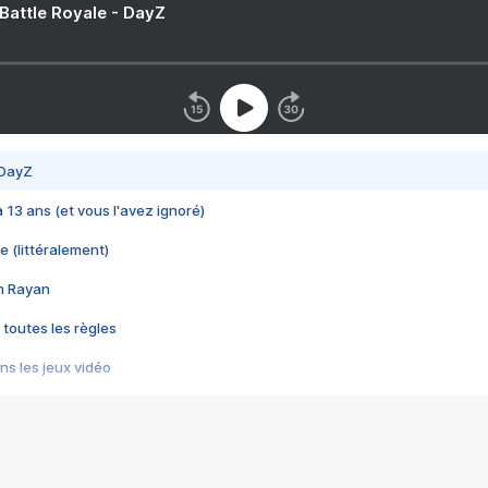
 Battle Royale - DayZ
 DayZ
 a 13 ans (et vous l'avez ignoré)
e (littéralement)
im Rayan
 toutes les règles
s les jeux vidéo
us choquant de Rockstar ? - Le scandale BULLY
e plus moche de Steam
du RÊVE tourne au CAUCHEMAR