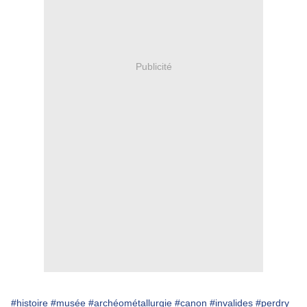
Publicité
#histoire
#musée
#archéométallurgie
#canon
#invalides
#perdry