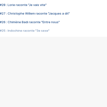
28 : Lorie raconte "Je vais vite"
#27 : Christophe Willem raconte "Jacques a dit"
#26 : Chimène Badi raconte "Entre nous"
#25 : Indochine raconte "3e sexe"
#24 : Zaho raconte "C'est chelou"
#23 : Patrick Bruel raconte "Au café des délices"
#22 : Kyo raconte "Le chemin"
#21 : Nolwenn Leroy raconte "Cassé"
#20 : Patrick Hernandez raconte "Born to be alive"
#19 : Lorie raconte "Près de moi"
#18 : Michael Jones raconte "A nos actes manqués" (avec Jean-Jacque
#17 : Khaled raconte "Aïcha"