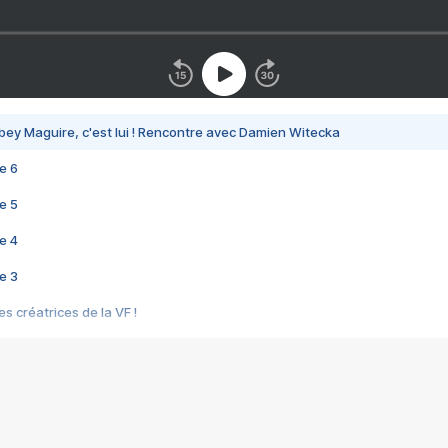
bey Maguire, c'est lui ! Rencontre avec Damien Witecka
e 6
e 5
e 4
e 3
s créatrices de la VF !
e 2
e 1
e Mektoub My Love arrive enfin ! Rencontre avec Shaïn Boumedine et Sal