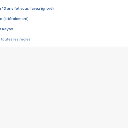
 a 13 ans (et vous l'avez ignoré)
e (littéralement)
im Rayan
 toutes les règles
s les jeux vidéo
us choquant de Rockstar ? - Le scandale BULLY
e plus moche de Steam
du RÊVE tourne au CAUCHEMAR
pendant 8 heures
it… à tort
umiliés par un jeu vidéo
ire - Final Fantasy 8