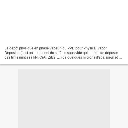
Le dépôt physique en phase vapeur (ou PVD pour Physical Vapor
Deposition) est un traitement de surface sous vide qui permet de déposer
des films minces (TiN, CrAl, ZrB2, ....) de quelques microns d'épaisseur et qui
trouve de nombreuses applications dans...