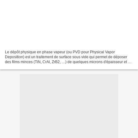
Le dépôt physique en phase vapeur (ou PVD pour Physical Vapor
Deposition) est un traitement de surface sous vide qui permet de déposer
des films minces (TiN, CrAl, ZrB2, ....) de quelques microns d'épaisseur et qui
trouve de nombreuses applications dans...