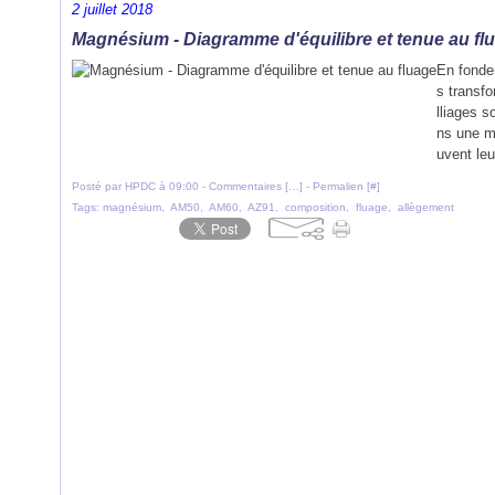
2 juillet 2018
Magnésium - Diagramme d'équilibre et tenue au fl
En fonder
s transf
lliages 
ns une m
uvent leu
Posté par HPDC à 09:00 -
Commentaires [
…
]
- Permalien [
#
]
Tags:
magnésium
,
AM50
,
AM60
,
AZ91
,
composition
,
fluage
,
allègement