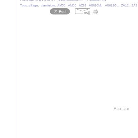
Tags:
alliage
,
aluminium
,
AM50
,
AM60
,
AZ91
,
AlSi10Mg
,
AlSi12Cu
,
ZA12
,
ZA8
Publicité