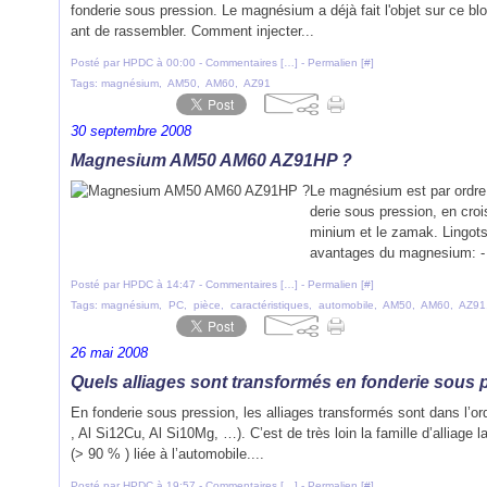
fonderie sous pression. Le magnésium a déjà fait l'objet sur ce bl
ant de rassembler. Comment injecter...
Posté par HPDC à 00:00 -
Commentaires [
…
]
- Permalien [
#
]
Tags:
magnésium
,
AM50
,
AM60
,
AZ91
30 septembre 2008
Magnesium AM50 AM60 AZ91HP ?
Le magnésium est par ordre 
derie sous pression, en croi
minium et le zamak. Lingots
avantages du magnesium: - 
Posté par HPDC à 14:47 -
Commentaires [
…
]
- Permalien [
#
]
Tags:
magnésium
,
PC
,
pièce
,
caractéristiques
,
automobile
,
AM50
,
AM60
,
AZ91
26 mai 2008
Quels alliages sont transformés en fonderie sous 
En fonderie sous pression, les alliages transformés sont dans l’or
, Al Si12Cu, Al Si10Mg, …). C’est de très loin la famille d’alliage l
(> 90 % ) liée à l’automobile....
Posté par HPDC à 19:57 -
Commentaires [
…
]
- Permalien [
#
]