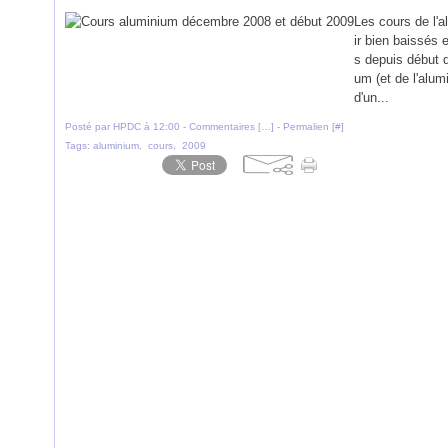
Les cours de l'a
ir bien baissés
s depuis début 
um (et de l'alum
d'un...
Posté par HPDC à 12:00 -
Commentaires [
…
]
- Permalien [
#
]
Tags:
aluminium
,
cours
,
2009