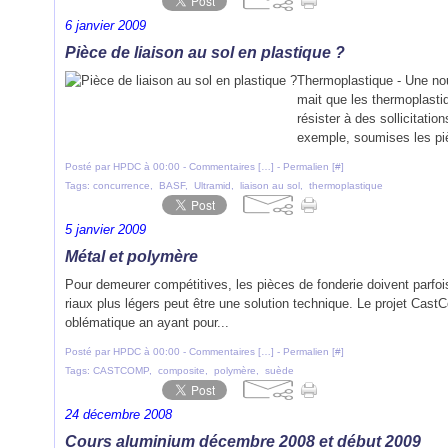
6 janvier 2009
Pièce de liaison au sol en plastique ?
Thermoplastique - Une no
mait que les thermoplasti
résister à des sollicitati
exemple, soumises les pi
Posté par HPDC à 00:00 -
Commentaires [
…
]
- Permalien [
#
]
Tags:
concurrence
,
BASF
,
Ultramid
,
liaison au sol
,
thermoplastique
5 janvier 2009
Métal et polymère
Pour demeurer compétitives, les pièces de fonderie doivent parfo
riaux plus légers peut être une solution technique. Le projet CastC
oblématique an ayant pour...
Posté par HPDC à 00:00 -
Commentaires [
…
]
- Permalien [
#
]
Tags:
CASTCOMP
,
composite
,
polymère
,
suède
24 décembre 2008
Cours aluminium décembre 2008 et début 2009