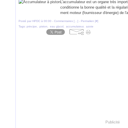
L'accumulateur est un organe très import
conditionne la bonne qualité et la régulari
ment moteur (fournisseur d'énergie) de l'
Posté par HPDC à 00:00 -
Commentaires [
…
]
- Permalien [
#
]
Tags:
principe
,
piston
,
eau glycol
,
accumulateur
,
azote
Publicité