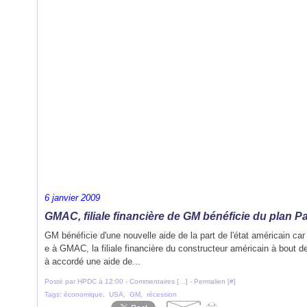
6 janvier 2009
GMAC, filiale financière de GM bénéficie du plan P
GM bénéficie d'une nouvelle aide de la part de l'état américain car
e à GMAC, la filiale financière du constructeur américain à bout d
à accordé une aide de...
Posté par HPDC à 12:00 -
Commentaires [
…
]
- Permalien [
#
]
Tags:
économique
,
USA
,
GM
,
récession