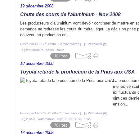
19 décembre 2008
Chute des cours de l'aluminium - Nov 2008
Les producteurs d’aluminium vont devoir continuer de mettre en so
demande ne redresse les cours du métal léger. La décision prise p
nouveau sa production en...
Posté par HPDC à 15:00 -
Commentaires [
…
]
- Permalien [
#
]
Tags:
aluminium
,
cours
,
chute
18 décembre 2008
Toyota retarde la production de la Prius aux USA
La production 
me les véhicul
rix fluctuants
oint ces derni
ension...
Posté par HPDC à 12:40 -
Commentaires [
…
]
- Permalien [
#
]
Tags:
USA
,
automobile
,
Toyota
,
véhicule
,
prius
16 décembre 2008