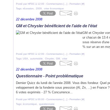
Posté par HPDC à 12:00 -
Commentaires [
…
]
- Permalien [
#
]
Tags:
récession
,
2009
,
crise économique
22 décembre 2008
GM et Chrysler bénéficient de l'aide de l'état
GM et Chrysler vont
ur chacun de 13.4 mi
sous réserve d'une 
% sur un an en moy
Posté par HPDC à 12:00 -
Commentaires [
…
]
- Permalien [
#
]
Tags:
USA
,
automobile
,
Chrysler
,
GM
,
crise
22 décembre 2008
Questionnaire - Point problématique
Dernier Quizz du lundi de l'année 2008. Vous êtes fondeur. Quel po
veloppement de la fonderie sous pression (Al, Zn, ...) en France 
6 votes exprimés - 27 % Concurrence...
Posté par HPDC à 00:00 -
Commentaires [
…
]
- Permalien [
#
]
Tags:
économique
,
questionnaire