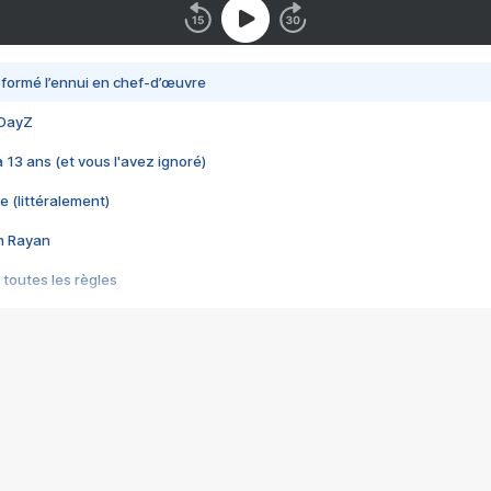
nsformé l’ennui en chef-d’œuvre
 DayZ
 a 13 ans (et vous l'avez ignoré)
e (littéralement)
im Rayan
 toutes les règles
s les jeux vidéo
us choquant de Rockstar ? - Le scandale BULLY
e plus moche de Steam
du RÊVE tourne au CAUCHEMAR
pendant 8 heures