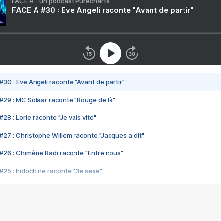
FACE A - un podcast Purecharts
FACE A #30 : Eve Angeli raconte "Avant de partir"
#30 : Eve Angeli raconte "Avant de partir"
#29 : MC Solaar raconte "Bouge de là"
28 : Lorie raconte "Je vais vite"
#27 : Christophe Willem raconte "Jacques a dit"
#26 : Chimène Badi raconte "Entre nous"
#25 : Indochine raconte "3e sexe"
#24 : Zaho raconte "C'est chelou"
#23 : Patrick Bruel raconte "Au café des délices"