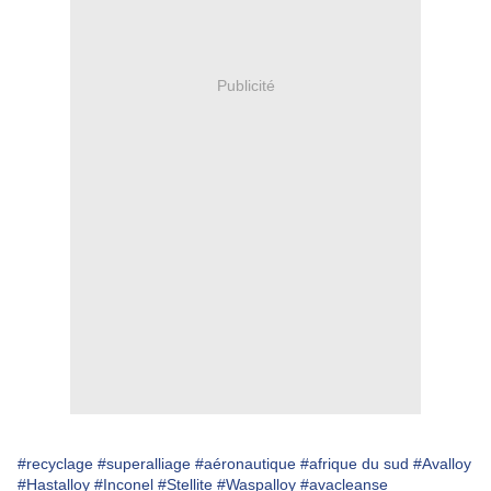
Publicité
#recyclage
#superalliage
#aéronautique
#afrique du sud
#Avalloy
#Hastalloy
#Inconel
#Stellite
#Waspalloy
#avacleanse