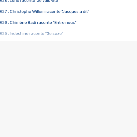
28 : Lorie raconte "Je vais vite"
#27 : Christophe Willem raconte "Jacques a dit"
#26 : Chimène Badi raconte "Entre nous"
#25 : Indochine raconte "3e sexe"
#24 : Zaho raconte "C'est chelou"
#23 : Patrick Bruel raconte "Au café des délices"
#22 : Kyo raconte "Le chemin"
#21 : Nolwenn Leroy raconte "Cassé"
#20 : Patrick Hernandez raconte "Born to be alive"
#19 : Lorie raconte "Près de moi"
#18 : Michael Jones raconte "A nos actes manqués" (avec Jean-Jacque
#17 : Khaled raconte "Aïcha"
#16 : Corneille raconte "Parce qu'on vient de loin"