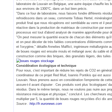
laboratoire de Louvain en Belgique, une autre équipe chauffe les 
aux environs de 1300°C, dans un but bien précis.
"Dans ce four de laboratoire, nous faisons fondre différents résid
refroidissons dans un seau, commente Tobias Hertel, minéralogiste
produit final que nous récupérons est semblable au verre et il pe
réactive dans la production de matériaux de construction par exempl
processus est tout d'abord analysé de manière approfondie pour d
"On peut mesurer la quantité exacte de chacun des éléments qu'il 
et on peut déceler de très faibles concentrations d'éléments comme
et l'oxygène," détaille Annelies Malflict, ingénieure métallurgiste
de boues rouges est ensuite moulu et mélangé avec du sable et du
construction comme des briques, des granulats légers, des tuiles 
Considération écologique et technique
Pour nous, c'est important de réduire les rejets de CO2 en général,
coordinateur de ce projet Red Mud, Ioannis Pontikis qui est aussi 
Louvain. Nous prenons aussi en considération l'empreinte de cett
assure-t-il avant d'ajouter : Ces produits sont plus 'écologiques' 
résidus. Dans le même temps, nous ne voulons pas nuire aux propr
résistance mécanique et physique," conclut-il. Les chercheurs esp
multiplier par 5, la quantité de boues rouges recyclées d'ici dix an
Source :
http://fr.euronews.com