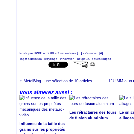
Posté par HPDC à 09:00 -
Commentaires [
…
]
- Permalien [
#
]
Tags:
aluminium
,
recyclage
,
innovation
,
belgique
,
boues rouges
MetalBlog - une sélection de 10 articles
L' UIMM a un 
Vous aimerez aussi :
Les réfractaires des fours
Le sili
de fusion aluminium
alliages
Influence de la taille des
grains sur les propriétés