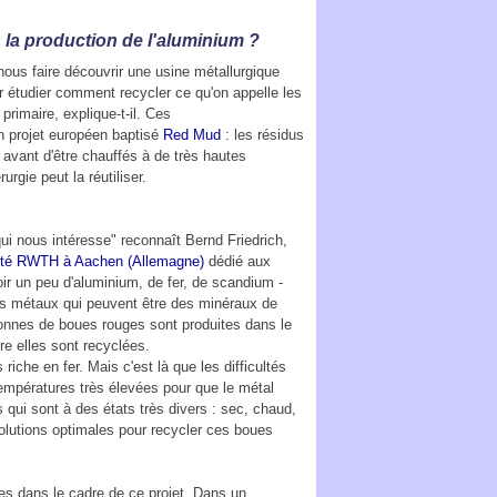
la production de l'aluminium ?
us faire découvrir une usine métallurgique
ur étudier comment recycler ce qu'on appelle les
primaire, explique-t-il. Ces
n projet européen baptisé
Red Mud
: les résidus
avant d'être chauffés à de très hautes
rgie peut la réutiliser.
i nous intéresse" reconnaît Bernd Friedrich,
rsité RWTH à Aachen (Allemagne)
dédié aux
ir un peu d'aluminium, de fer, de scandium -
res métaux qui peuvent être des minéraux de
 tonnes de boues rouges sont produites dans le
re elles sont recyclées.
iche en fer. Mais c'est là que les difficultés
empératures très élevées pour que le métal
s qui sont à des états très divers : sec, chaud,
 solutions optimales pour recycler ces boues
s dans le cadre de ce projet. Dans un