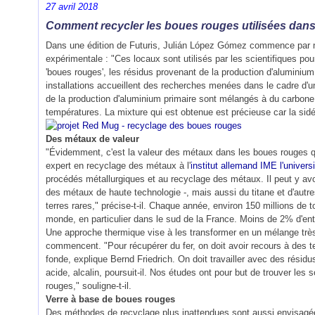
27 avril 2018
Comment recycler les boues rouges utilisées dans 
Dans une édition de Futuris, Julián López Gómez commence par no
expérimentale : "Ces locaux sont utilisés par les scientifiques po
'boues rouges', les résidus provenant de la production d'aluminium 
installations accueillent des recherches menées dans le cadre d'u
de la production d'aluminium primaire sont mélangés à du carbone 
températures. La mixture qui est obtenue est précieuse car la sidéru
Des métaux de valeur
"Évidemment, c'est la valeur des métaux dans les boues rouges qu
expert en recyclage des métaux à l'
institut allemand IME l'unive
procédés métallurgiques et au recyclage des métaux. Il peut y avo
des métaux de haute technologie -, mais aussi du titane et d'aut
terres rares," précise-t-il. Chaque année, environ 150 millions de
monde, en particulier dans le sud de la France. Moins de 2% d'ent
Une approche thermique vise à les transformer en un mélange très r
commencent. "Pour récupérer du fer, on doit avoir recours à des t
fonde, explique Bernd Friedrich. On doit travailler avec des résidu
acide, alcalin, poursuit-il. Nos études ont pour but de trouver les
rouges," souligne-t-il.
Verre à base de boues rouges
Des méthodes de recyclage plus inattendues sont aussi envisagée