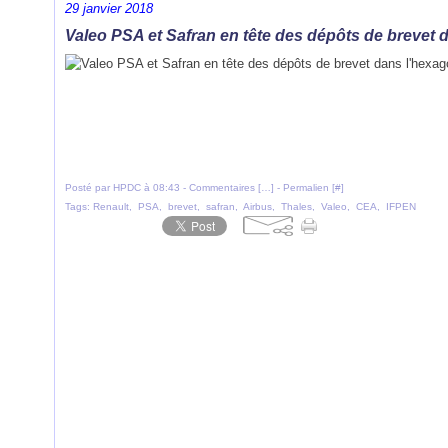
29 janvier 2018
Valeo PSA et Safran en tête des dépôts de brevet 
Posté par HPDC à 08:43 -
Commentaires [
…
]
- Permalien [
#
]
Tags:
Renault
,
PSA
,
brevet
,
safran
,
Airbus
,
Thales
,
Valeo
,
CEA
,
IFPEN