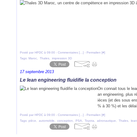
Posté par HPDC à 09:00 -
Commentaires [
…
]
- Permalien [
#
]
Tags:
Maroc
,
Thales
,
impression 3D
17 septembre 2013
Le lean engineering fluidifie la conception
On connait tous le lea
an engineering, plus r
ièces (et des sous ens
% à 30 %) et les délai
Posté par HPDC à 09:00 -
Commentaires [
…
]
- Permalien [
#
]
Tags:
pièce
,
automobile
,
conception
,
PSA
,
Toyota
,
aéronautique
,
Thales
,
lean