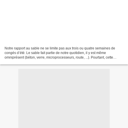
Notre rapport au sable ne se limite pas aux trois ou quatre semaines de
congés d’été. Le sable fait partie de notre quotidien, il y est même
omniprésent (béton, verre, microprocesseurs, route, ...). Pourtant, cette
ressource dont nous avons tant besoin...