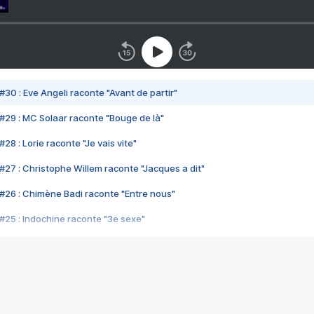
#30 : Eve Angeli raconte "Avant de partir"
#29 : MC Solaar raconte "Bouge de là"
28 : Lorie raconte "Je vais vite"
#27 : Christophe Willem raconte "Jacques a dit"
#26 : Chimène Badi raconte "Entre nous"
#25 : Indochine raconte "3e sexe"
#24 : Zaho raconte "C'est chelou"
#23 : Patrick Bruel raconte "Au café des délices"
#22 : Kyo raconte "Le chemin"