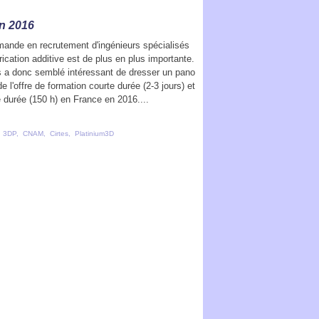
en 2016
ande en recrutement d'ingénieurs spécialisés
rication additive est de plus en plus importante.
s a donc semblé intéressant de dresser un pano
e l'offre de formation courte durée (2-3 jours) et
 durée (150 h) en France en 2016....
,
3DP
,
CNAM
,
Cirtes
,
Platinium3D