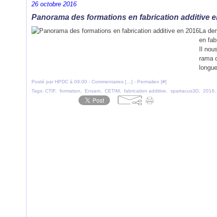
26 octobre 2016
Panorama des formations en fabrication additive 
La dem
en fab
Il nou
rama d
longue
Posté par HPDC à 09:00 -
Commentaires [
…
]
- Permalien [
#
]
Tags:
CTIF
,
formation
,
Ensam
,
CETIM
,
fabrication additive
,
spartacus3D
,
2016