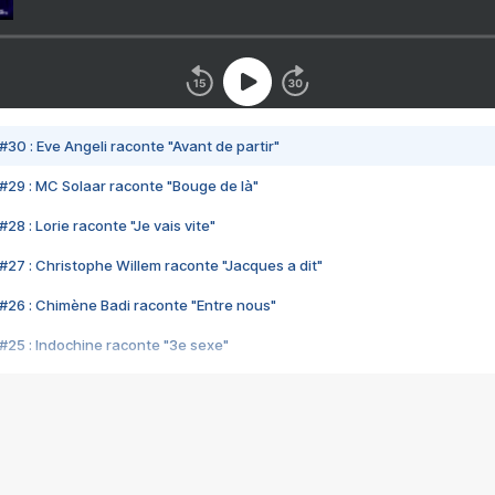
#30 : Eve Angeli raconte "Avant de partir"
#29 : MC Solaar raconte "Bouge de là"
28 : Lorie raconte "Je vais vite"
#27 : Christophe Willem raconte "Jacques a dit"
#26 : Chimène Badi raconte "Entre nous"
#25 : Indochine raconte "3e sexe"
#24 : Zaho raconte "C'est chelou"
#23 : Patrick Bruel raconte "Au café des délices"
#22 : Kyo raconte "Le chemin"