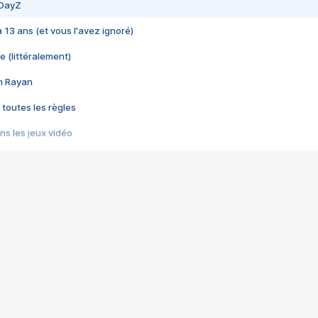
 DayZ
 a 13 ans (et vous l'avez ignoré)
e (littéralement)
im Rayan
 toutes les règles
s les jeux vidéo
us choquant de Rockstar ? - Le scandale BULLY
e plus moche de Steam
du RÊVE tourne au CAUCHEMAR
pendant 8 heures
it… à tort
umiliés par un jeu vidéo
ire - Final Fantasy 8