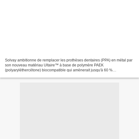
Solvay ambitionne de remplacer les prothèses dentaires (PPA) en métal par
son nouveau matériau Ultaire™ à base de polymère PAEK
(polyaryléthercétone) biocompatible qui amènerait jusqu'à 60 %
d'allègement et des coûts réduits (moins d'étapes dans le process...