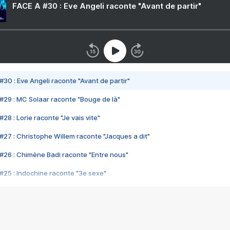
FACE A #30 : Eve Angeli raconte "Avant de partir"
#30 : Eve Angeli raconte "Avant de partir"
#29 : MC Solaar raconte "Bouge de là"
28 : Lorie raconte "Je vais vite"
#27 : Christophe Willem raconte "Jacques a dit"
#26 : Chimène Badi raconte "Entre nous"
#25 : Indochine raconte "3e sexe"
#24 : Zaho raconte "C'est chelou"
#23 : Patrick Bruel raconte "Au café des délices"
#22 : Kyo raconte "Le chemin"