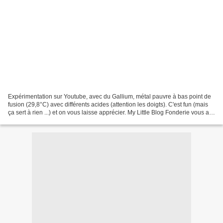
Expérimentation sur Youtube, avec du Gallium, métal pauvre à bas point de
fusion (29,8°C) avec différents acides (attention les doigts). C'est fun (mais
ça sert à rien ...) et on vous laisse apprécier. My Little Blog Fonderie vous a
fait aussi une petite...