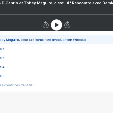
 DiCaprio et Tobey Maguire, c'est lui ! Rencontre avec Dam
bey Maguire, c'est lui ! Rencontre avec Damien Witecka
e 6
e 5
e 4
e 3
s créatrices de la VF !
e 2
e 1
e Mektoub My Love arrive enfin ! Rencontre avec Shaïn Boumedine et Sal