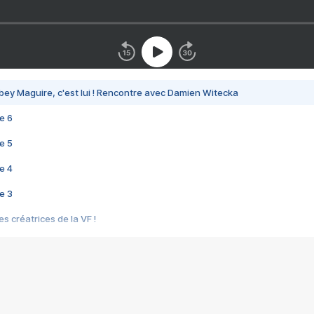
bey Maguire, c'est lui ! Rencontre avec Damien Witecka
e 6
e 5
e 4
e 3
s créatrices de la VF !
e 2
e 1
e Mektoub My Love arrive enfin ! Rencontre avec Shaïn Boumedine et Sal