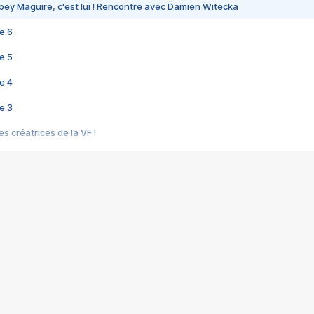
bey Maguire, c'est lui ! Rencontre avec Damien Witecka
e 6
e 5
e 4
e 3
s créatrices de la VF !
e 2
e 1
e Mektoub My Love arrive enfin ! Rencontre avec Shaïn Boumedine et Sal
i : après Toni en famille
elle réalise le bouleversant Dites lui que je l'aime
ais ! Rencontre autour de Vie privée de Rebecca Zlotowski
 de Marguerite, Grave... Rencontre avec Ella Rumpf