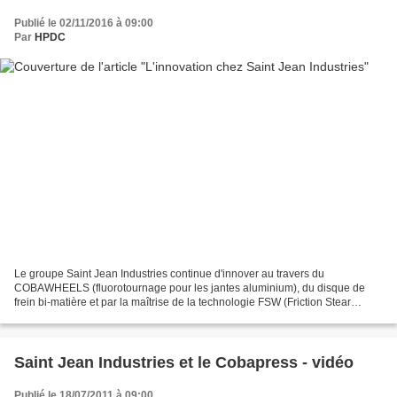
Publié le 02/11/2016 à 09:00
Par
HPDC
Le groupe Saint Jean Industries continue d'innover au travers du
COBAWHEELS (fluorotournage pour les jantes aluminium), du disque de
frein bi-matière et par la maîtrise de la technologie FSW (Friction Stear
Welding) pour la production de jantes aluminium....
Saint Jean Industries et le Cobapress - vidéo
Publié le 18/07/2011 à 09:00