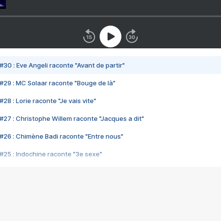
#30 : Eve Angeli raconte "Avant de partir"
#29 : MC Solaar raconte "Bouge de là"
28 : Lorie raconte "Je vais vite"
#27 : Christophe Willem raconte "Jacques a dit"
#26 : Chimène Badi raconte "Entre nous"
#25 : Indochine raconte "3e sexe"
#24 : Zaho raconte "C'est chelou"
#23 : Patrick Bruel raconte "Au café des délices"
#22 : Kyo raconte "Le chemin"