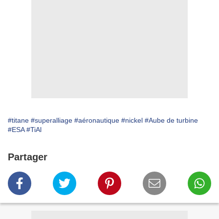
#titane
#superalliage
#aéronautique
#nickel
#Aube de turbine
#ESA
#TiAl
Partager