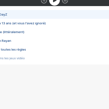
 DayZ
 a 13 ans (et vous l'avez ignoré)
e (littéralement)
im Rayan
 toutes les règles
s les jeux vidéo
us choquant de Rockstar ? - Le scandale BULLY
e plus moche de Steam
du RÊVE tourne au CAUCHEMAR
pendant 8 heures
it… à tort