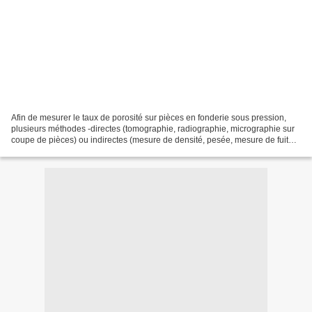
Afin de mesurer le taux de porosité sur pièces en fonderie sous pression,
plusieurs méthodes -directes (tomographie, radiographie, micrographie sur
coupe de pièces) ou indirectes (mesure de densité, pesée, mesure de fuite
par étanchéité air/air ou étanchéité...