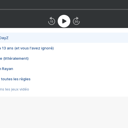
 DayZ
 a 13 ans (et vous l'avez ignoré)
e (littéralement)
im Rayan
 toutes les règles
s les jeux vidéo
us choquant de Rockstar ? - Le scandale BULLY
e plus moche de Steam
du RÊVE tourne au CAUCHEMAR