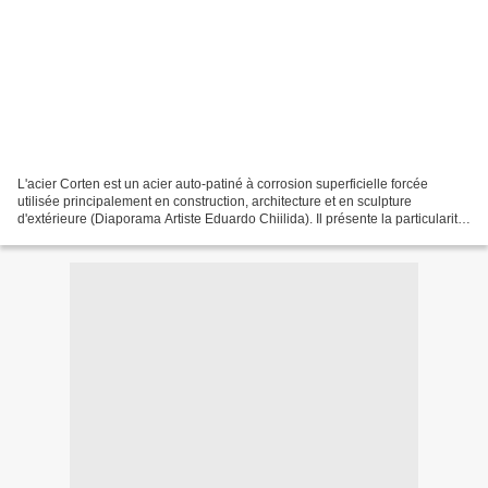
L'acier Corten est un acier auto-patiné à corrosion superficielle forcée
utilisée principalement en construction, architecture et en sculpture
d'extérieure (Diaporama Artiste Eduardo Chiilida). Il présente la particularité
de former une patine ou couche...