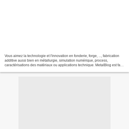
Vous aimez la technologie et l'innovation en fonderie, forge, ..., fabrication
additive aussi bien en métallurgie, simulation numérique, process,
caractérisations des matériaux ou applications technique. MetalBlog est fait
pour vous. C'est le Blog des...