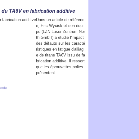
e du TA6V en fabrication additive
Dans un article de référenc
e, Eric Wycisk et son équi
pe (LZN Laser Zentrum Nor
th GmbH) a étudié l'impact
des défauts sur les caracté
ristiques en fatigue d'alliag
e de titane TA6V issu de fa
brication additive. Il ressort
que les éprouvettes polies
présentent...
fondu