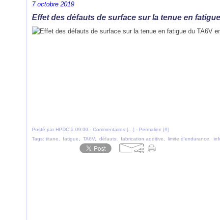
7 octobre 2019
Effet des défauts de surface sur la tenue en fatigu
Posté par HPDC à 09:00 -
Commentaires [
…
]
- Permalien [
#
]
Tags:
titane
,
fatigue
,
TA6V
,
défauts
,
fabrication additive
,
limite d'endurance
,
in