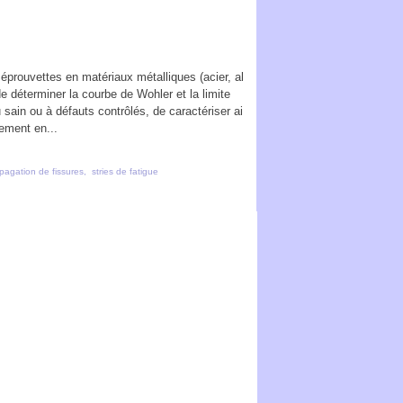
 éprouvettes en matériaux métalliques (acier, al
e déterminer la courbe de Wohler et la limite
 sain ou à défauts contrôlés, de caractériser ai
ement en...
pagation de fissures
,
stries de fatigue