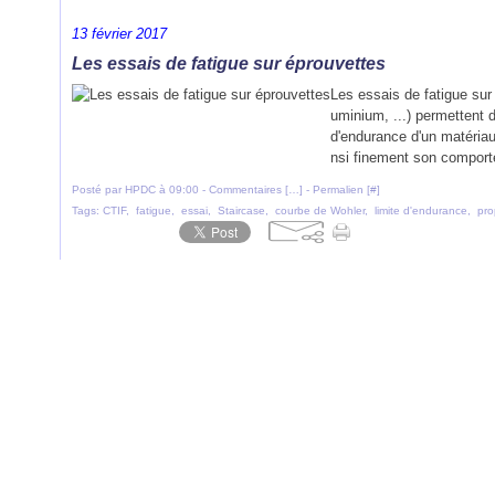
13 février 2017
Les essais de fatigue sur éprouvettes
Les essais de fatigue sur
uminium, ...) permettent d
d'endurance d'un matériau
nsi finement son comport
Posté par HPDC à 09:00 -
Commentaires [
…
]
- Permalien [
#
]
Tags:
CTIF
,
fatigue
,
essai
,
Staircase
,
courbe de Wohler
,
limite d'endurance
,
pro