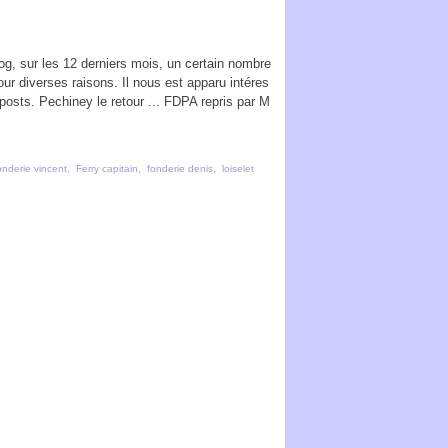
g, sur les 12 derniers mois, un certain nombre
pour diverses raisons. Il nous est apparu intéres
posts. Pechiney le retour ... FDPA repris par M
onderie vincent
,
Ferry capitain
,
fonderie denis
,
loiselet