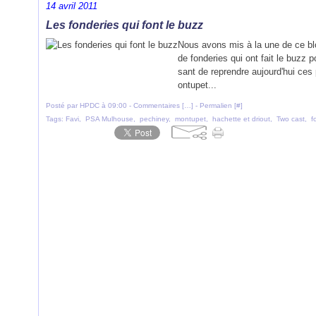
14 avril 2011
Les fonderies qui font le buzz
Nous avons mis à la une de ce blo
de fonderies qui ont fait le buzz 
sant de reprendre aujourd'hui ces 
ontupet...
Posté par HPDC à 09:00 -
Commentaires [
…
]
- Permalien [
#
]
Tags:
Favi
,
PSA Mulhouse
,
pechiney
,
montupet
,
hachette et driout
,
Two cast
,
f