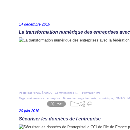
14 décembre 2016
La transformation numérique des entreprises avec l
Posté par HPDC à 09:00 -
Commentaires [
…
]
- Permalien [
#
]
Tags:
maintenance
,
entreprise
,
fédération forge fonderie
,
numérique
,
GMAO
,
M
20 juin 2016
Sécuriser les données de l'entreprise
La CCI de l'Ile de France 