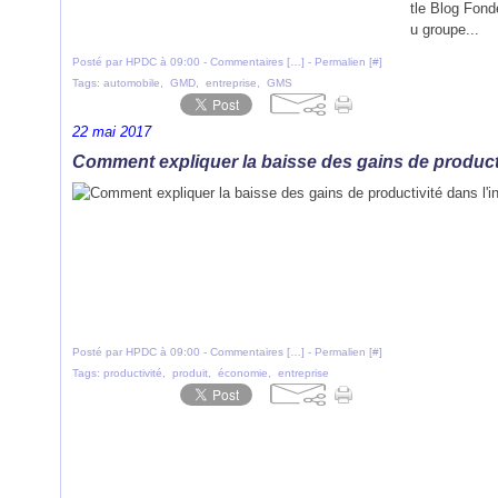
tle Blog Fond
u groupe...
Posté par HPDC à 09:00 -
Commentaires [
…
]
- Permalien [
#
]
Tags:
automobile
,
GMD
,
entreprise
,
GMS
22 mai 2017
Comment expliquer la baisse des gains de productiv
Posté par HPDC à 09:00 -
Commentaires [
…
]
- Permalien [
#
]
Tags:
productivité
,
produit
,
économie
,
entreprise