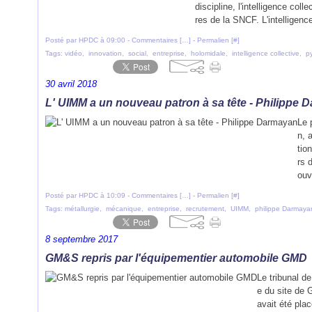
discipline, l'intelligence co
res de la SNCF. L'intelligence
Posté par HPDC à 09:00 -
Commentaires [
…
]
- Permalien [
#
]
Tags:
vidéo
,
innovation
,
social
,
entreprise
,
holomidale
,
intelligence collective
,
p
30 avril 2018
L' UIMM a un nouveau patron à sa tête - Philippe
Le 
n, 
tio
rs 
ouv
Posté par HPDC à 10:09 -
Commentaires [
…
]
- Permalien [
#
]
Tags:
métallurgie
,
mécanique
,
entreprise
,
recrutement
,
UIMM
,
philippe Darmaya
8 septembre 2017
GM&S repris par l'équipementier automobile GMD
Le tribunal d
e du site de
avait été plac