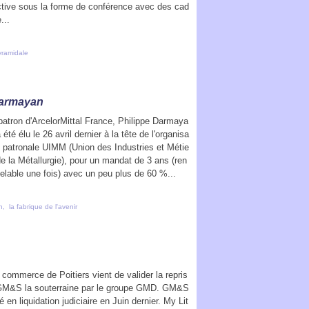
llective sous la forme de conférence avec des cad
...
yramidale
 Darmayan
patron d'ArcelorMittal France, Philippe Darmaya
a été élu le 26 avril dernier à la tête de l'organisa
n patronale UIMM (Union des Industries et Métie
de la Métallurgie), pour un mandat de 3 ans (ren
elable une fois) avec un peu plus de 60 %...
n
,
la fabrique de l'avenir
e commerce de Poitiers vient de valider la repris
 GM&S la souterraine par le groupe GMD. GM&S
é en liquidation judiciaire en Juin dernier. My Lit