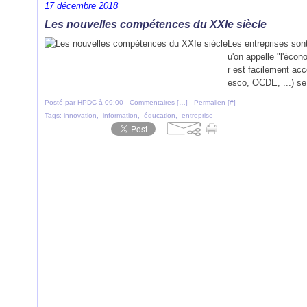
17 décembre 2018
Les nouvelles compétences du XXIe siècle
Les entreprises son
u'on appelle "l'écon
r est facilement acc
esco, OCDE, ...) se 
Posté par HPDC à 09:00 -
Commentaires [
…
]
- Permalien [
#
]
Tags:
innovation
,
information
,
éducation
,
entreprise