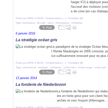
harger ICI) à déployer pour
l'acceuil des visiteurs (c
e de crise (en cas d'attaque
Posté par HPDC à 09:00 -
Commentaires [
…
]
- Permalien [
#
]
Tags:
fournisseur
,
sécurité
,
client
,
informatique
,
entreprise
6 janvier 2016
La stratégie océan gris
Le paradigme de la stratégie Océan ble
t Renée Mauborgne en 2005 consiste, pou
ice suffisamment innovant pour ne plus ê
Posté par HPDC à 09:00 -
Commentaires [
…
]
- Permalien [
#
]
Tags:
concurrence
,
stratégie
,
entreprise
,
océan bleu
,
océan rouge
,
océan gris
13 janvier 2014
La fonderie de Niederbronn
La fonderie de Niederbronn qui réali
ère en fonte grise pour son client his
archés et vers l'export (Allemagne, ..
Posté par HPDC à 09:00 -
Commentaires [
…
]
- Permalien [
#
]