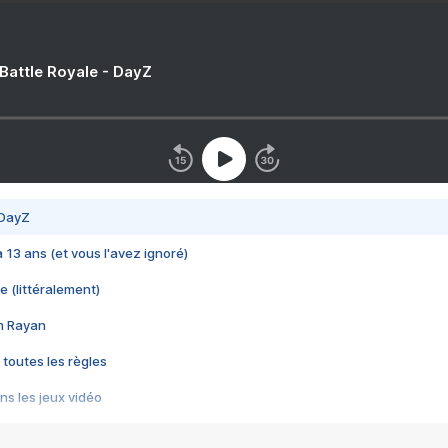
 Battle Royale - DayZ
 DayZ
 a 13 ans (et vous l'avez ignoré)
e (littéralement)
im Rayan
 toutes les règles
s les jeux vidéo
us choquant de Rockstar ? - Le scandale BULLY