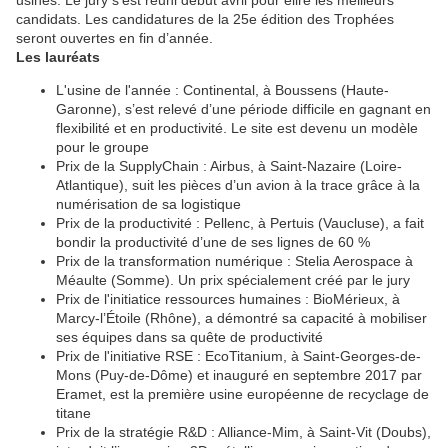
usines. Le jury s’est réuni début avril pour élire les meilleurs
candidats. Les candidatures de la 25e édition des Trophées
seront ouvertes en fin d’année.
Les lauréats
L'usine de l'année : Continental, à Boussens (Haute-
Garonne), s’est relevé d’une période difficile en gagnant en
flexibilité et en productivité. Le site est devenu un modèle
pour le groupe
Prix de la SupplyChain : Airbus, à Saint-Nazaire (Loire-
Atlantique), suit les pièces d’un avion à la trace grâce à la
numérisation de sa logistique
Prix de la productivité : Pellenc, à Pertuis (Vaucluse), a fait
bondir la productivité d’une de ses lignes de 60 %
Prix de la transformation numérique : Stelia Aerospace à
Méaulte (Somme). Un prix spécialement créé par le jury
Prix de l'initiatice ressources humaines : BioMérieux, à
Marcy-l’Étoile (Rhône), a démontré sa capacité à mobiliser
ses équipes dans sa quête de productivité
Prix de l'initiative RSE : EcoTitanium, à Saint-Georges-de-
Mons (Puy-de-Dôme) et inauguré en septembre 2017 par
Eramet, est la première usine européenne de recyclage de
titane
Prix de la stratégie R&D : Alliance-Mim, à Saint-Vit (Doubs),