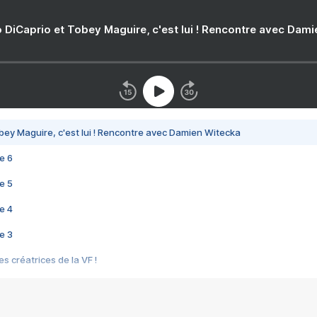
 DiCaprio et Tobey Maguire, c'est lui ! Rencontre avec Dam
bey Maguire, c'est lui ! Rencontre avec Damien Witecka
e 6
e 5
e 4
e 3
s créatrices de la VF !
e 2
e 1