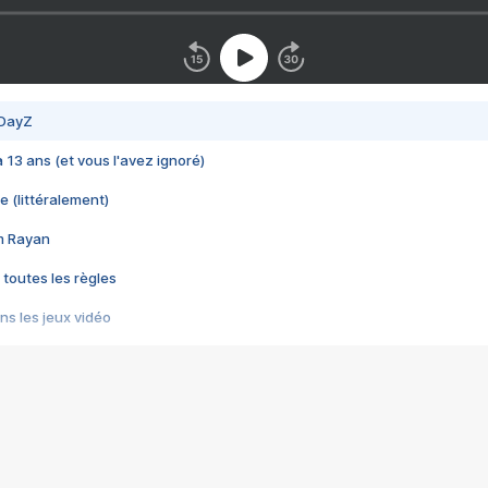
 DayZ
 a 13 ans (et vous l'avez ignoré)
e (littéralement)
im Rayan
 toutes les règles
s les jeux vidéo
us choquant de Rockstar ? - Le scandale BULLY
e plus moche de Steam
du RÊVE tourne au CAUCHEMAR
pendant 8 heures