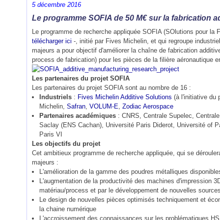
5 décembre 2016
Le programme SOFIA de 50 M€ sur la fabrication add
Le programme de recherche appliquée SOFIA (SOlutions pour la Fabr
télécharger ici
-, initié par Fives Michelin, et qui regroupe industr
majeurs a pour objectif d'améliorer la chaîne de fabrication additi
process de fabrication) pour les pièces de la filière aéronautique en
Les partenaires du projet SOFIA
Les partenaires du projet SOFIA sont au nombre de 16 :
Industriels
:
Fives Michelin Additive Solutions
(à l'initiative du 
Michelin,
Safran
,
VOLUM-E
,
Zodiac Aerospace
Partenaires académiques
: CNRS, Centrale Supelec, Centrale
Saclay (ENS Cachan), Université Paris Diderot, Université of Pa
Paris VI
Les objectifs du projet
Cet ambitieux programme de recherche appliquée, qui se dérouler
majeurs :
L'amélioration de la gamme des poudres métalliques disponible
L'augmentation de la productivité des machines d'impression 3D
matériau/process et par le développement de nouvelles sources
Le design de nouvelles pièces optimisés techniquement et écon
la chaine numérique
L'accroissement des connaissances sur les problématiques HSE e