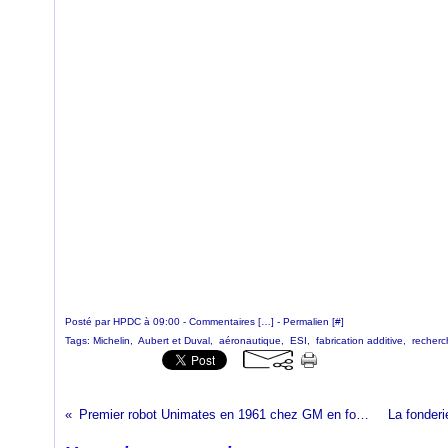
Posté par HPDC à 09:00 -
Commentaires [
…
]
- Permalien [
#
]
Tags:
Michelin
,
Aubert et Duval
,
aéronautique
,
ESI
,
fabrication additive
,
recherc
Premier robot Unimates en 1961 chez GM en fonderie sous pression