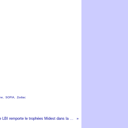
he
,
SOFIA
,
Zodiac
La fonderie LBI remporte le trophées Midest dans la catégorie international