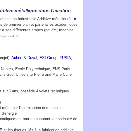
itive métallique dans l'aviation
ication Industrielle Additive métallique) -
à
iels de premier plan et partenaires académiques
ve à ses différentes étapes (poudre, machine,
 particulier.
projet),
Aubert & Duval
,
ESI Group
,
FUSIA
,
 Nantes, Ecole Polytechnique, ENS Paris-
ris-Sud, Université Pierre and Marie Curie
a sur 6 ans, possède 4 volets techniques
s
 métal par l'optimisation des couples
 d'énergie
omiquement tout en assurant la continuité de
t les risques liés à la fabrication additive