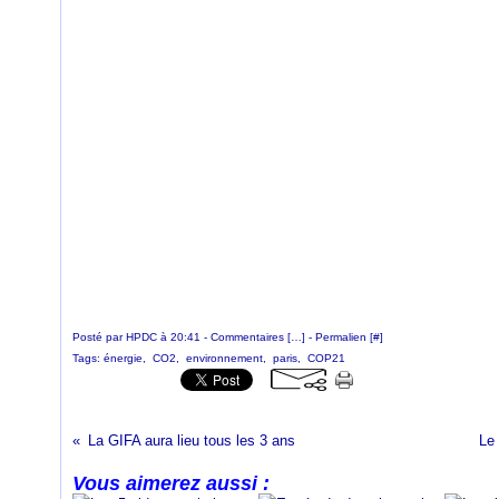
Posté par HPDC à 20:41 -
Commentaires [
…
]
- Permalien [
#
]
Tags:
énergie
,
CO2
,
environnement
,
paris
,
COP21
La GIFA aura lieu tous les 3 ans
Le 
Vous aimerez aussi :