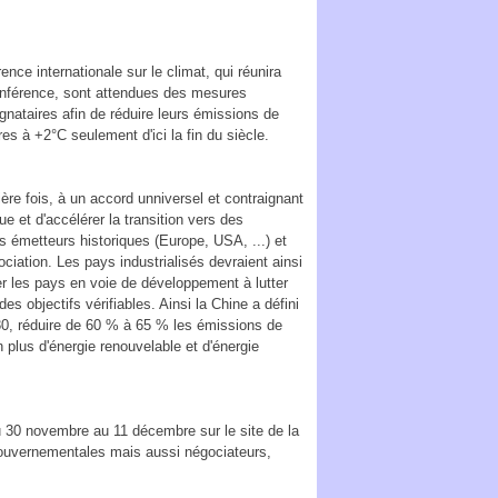
nce internationale sur le climat, qui réunira
conférence, sont attendues des mesures
gnataires afin de réduire leurs émissions de
s à +2°C seulement d'ici la fin du siècle.
mière fois, à un accord unniversel et contraignant
e et d'accélérer la transition vers des
es émetteurs historiques (Europe, USA, ...) et
iation. Les pays industrialisés devraient ainsi
der les pays en voie de développement à lutter
s objectifs vérifiables. Ainsi la Chine a défini
030, réduire de 60 % à 65 % les émissions de
n plus d'énergie renouvelable et d'énergie
30 novembre au 11 décembre sur le site de la
gouvernementales mais aussi négociateurs,