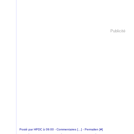
Publicité
Posté par HPDC à 09:00 -
Commentaires [
…
]
- Permalien [
#
]