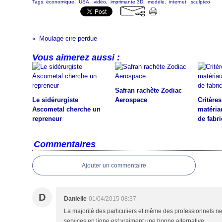
Tags:
économique
,
USA
,
vidéo
,
imprimante 3D
,
modèle
,
internet
,
sculpteo
Moulage cire perdue
Vous aimerez aussi :
Safran rachète Zodiac
Le sidérurgiste
Aerospace
Critère
Ascometal cherche un
matéria
repreneur
de fabri
Commentaires
Ajouter un commentaire
D
Danielle
01/04/2015 08:37
La majorité des particuliers et même des professionnels 
services en ligne est vraiment une bonne alternative.