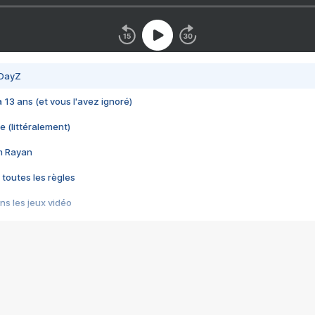
 DayZ
 a 13 ans (et vous l'avez ignoré)
e (littéralement)
im Rayan
 toutes les règles
s les jeux vidéo
us choquant de Rockstar ? - Le scandale BULLY
e plus moche de Steam
du RÊVE tourne au CAUCHEMAR
pendant 8 heures