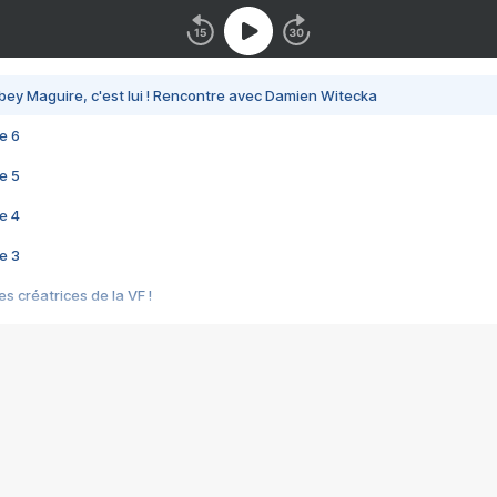
bey Maguire, c'est lui ! Rencontre avec Damien Witecka
e 6
e 5
e 4
e 3
s créatrices de la VF !
e 2
e 1
e Mektoub My Love arrive enfin ! Rencontre avec Shaïn Boumedine et Sal
i : après Toni en famille
elle réalise le bouleversant Dites lui que je l'aime