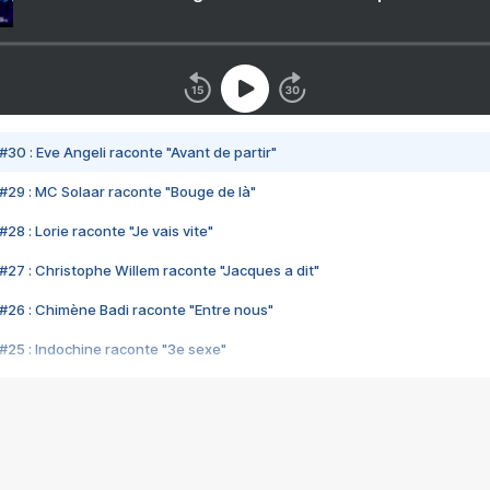
#30 : Eve Angeli raconte "Avant de partir"
#29 : MC Solaar raconte "Bouge de là"
28 : Lorie raconte "Je vais vite"
#27 : Christophe Willem raconte "Jacques a dit"
#26 : Chimène Badi raconte "Entre nous"
#25 : Indochine raconte "3e sexe"
#24 : Zaho raconte "C'est chelou"
#23 : Patrick Bruel raconte "Au café des délices"
#22 : Kyo raconte "Le chemin"