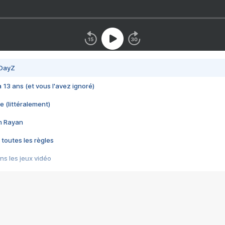
 DayZ
 a 13 ans (et vous l'avez ignoré)
e (littéralement)
im Rayan
 toutes les règles
s les jeux vidéo
us choquant de Rockstar ? - Le scandale BULLY
e plus moche de Steam
du RÊVE tourne au CAUCHEMAR