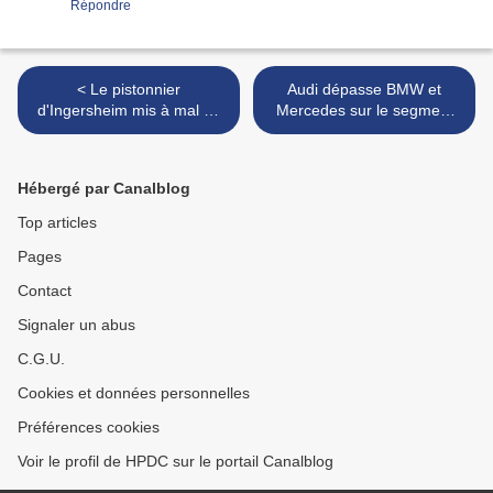
Répondre
< Le pistonnier
Audi dépasse BMW et
d'Ingersheim mis à mal en
Mercedes sur le segment
début 2011
haut de gamme >
Hébergé par Canalblog
Top articles
Pages
Contact
Signaler un abus
C.G.U.
Cookies et données personnelles
Préférences cookies
Voir le profil de HPDC sur le portail Canalblog