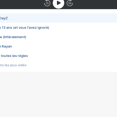
 DayZ
 a 13 ans (et vous l'avez ignoré)
e (littéralement)
im Rayan
 toutes les règles
s les jeux vidéo
us choquant de Rockstar ? - Le scandale BULLY
e plus moche de Steam
du RÊVE tourne au CAUCHEMAR
pendant 8 heures
it… à tort