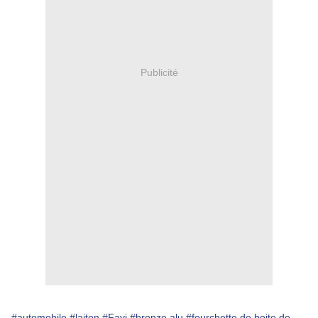
Publicité
#automobile
#laiton
#Favi
#bronze alu
#fourchette de boite de