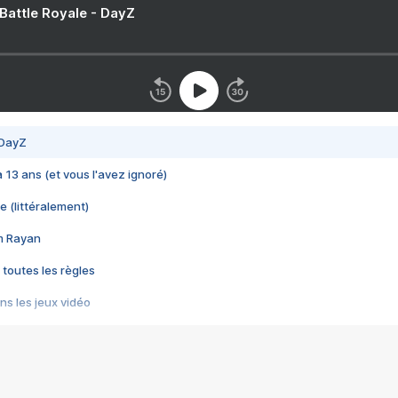
 Battle Royale - DayZ
 DayZ
 a 13 ans (et vous l'avez ignoré)
e (littéralement)
im Rayan
 toutes les règles
s les jeux vidéo
us choquant de Rockstar ? - Le scandale BULLY
e plus moche de Steam