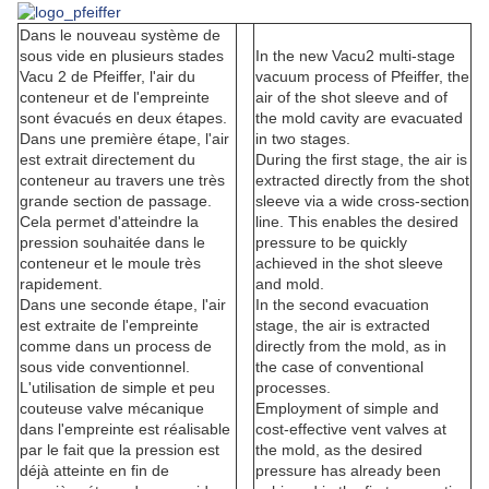
Dans le nouveau système de
sous vide en plusieurs stades
In the new Vacu2 multi-stage
Vacu 2 de Pfeiffer, l'air du
vacuum process of Pfeiffer, the
conteneur et de l'empreinte
air of the shot sleeve and of
sont évacués en deux étapes.
the mold cavity are evacuated
Dans une première étape, l'air
in two stages.
est extrait directement du
During the first stage, the air is
conteneur au travers une très
extracted directly from the shot
grande section de passage.
sleeve via a wide cross-section
Cela permet d'atteindre la
line. This enables the desired
pression souhaitée dans le
pressure to be quickly
conteneur et le moule très
achieved in the shot sleeve
rapidement.
and mold.
Dans une seconde étape, l'air
In the second evacuation
est extraite de l'empreinte
stage, the air is extracted
comme dans un process de
directly from the mold, as in
sous vide conventionnel.
the case of conventional
L'utilisation de simple et peu
processes.
couteuse valve mécanique
Employment of simple and
dans l'empreinte est réalisable
cost-effective vent valves at
par le fait que la pression est
the mold, as the desired
déjà atteinte en fin de
pressure has already been