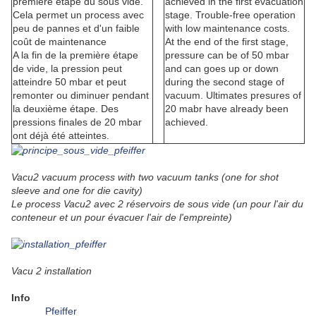
première étape du sous vide.
achieved in the first evacuation
Cela permet un process avec
stage. Trouble-free operation
peu de pannes et d'un faible
with low maintenance costs.
coût de maintenance
At the end of the first stage,
A la fin de la première étape
pressure can be of 50 mbar
de vide, la pression peut
and can goes up or down
atteindre 50 mbar et peut
during the second stage of
remonter ou diminuer pendant
vacuum. Ultimates presures of
la deuxième étape. Des
20 mabr have already been
pressions finales de 20 mbar
achieved.
ont déjà été atteintes.
Vacu2 vacuum process with two vacuum tanks (one for shot
sleeve and one for die cavity)
Le process Vacu2 avec 2 réservoirs de sous vide (un pour l'air du
conteneur et un pour évacuer l'air de l'empreinte)
Vacu 2 installation
Info
Pfeiffer