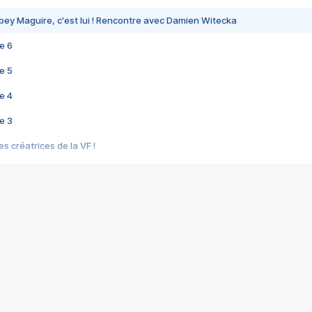
bey Maguire, c'est lui ! Rencontre avec Damien Witecka
e 6
e 5
e 4
e 3
s créatrices de la VF !
e 2
e 1
e Mektoub My Love arrive enfin ! Rencontre avec Shaïn Boumedine et Sal
i : après Toni en famille
elle réalise le bouleversant Dites lui que je l'aime
ais ! Rencontre autour de Vie privée de Rebecca Zlotowski