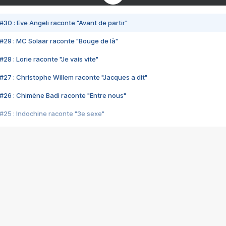
#30 : Eve Angeli raconte "Avant de partir"
#29 : MC Solaar raconte "Bouge de là"
28 : Lorie raconte "Je vais vite"
#27 : Christophe Willem raconte "Jacques a dit"
#26 : Chimène Badi raconte "Entre nous"
#25 : Indochine raconte "3e sexe"
#24 : Zaho raconte "C'est chelou"
#23 : Patrick Bruel raconte "Au café des délices"
#22 : Kyo raconte "Le chemin"
#21 : Nolwenn Leroy raconte "Cassé"
#20 : Patrick Hernandez raconte "Born to be alive"
#19 : Lorie raconte "Près de moi"